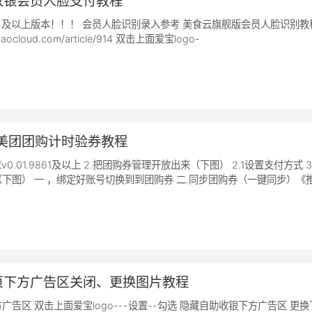
收银会员人脸支付教程
9863 及以上版本！！！ 会员人脸识别录入参考 美食云旗舰版会员人脸识别教
aibaocloud.com/article/914 双击上面爱宝logo-
/美团团购计时验券教程
v0.01.9861及以上 2.把团购券管理开放出来（下图） 2.1设置支付方式 3
下图） 一 ，绑定好账号切换到到团购券 二.同步团购券（一键同步）《
页下方广告区关闭、更换图片教程
告区 双击上面爱宝logo---设置--勾选 隐藏自助收银下方广告区 更换