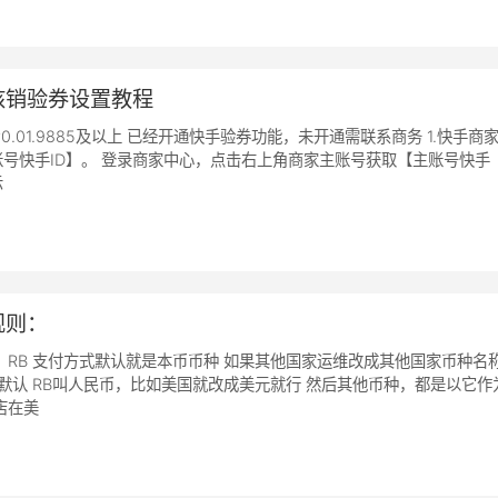
核销验券设置教程
0.01.9885及以上 已经开通快手验券功能，未开通需联系商务 1.快手商
号快手ID】。 登录商家中心，点击右上角商家主账号获取【主账号快手
示
规则：
 RB 支付方式默认就是本币币种 如果其他国家运维改成其他国家币种名
 默认 RB叫人民币，比如美国就改成美元就行 然后其他币种，都是以它作
店在美