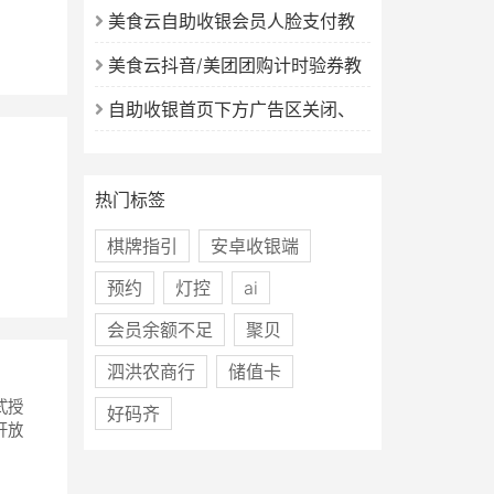
设置教程
美食云自助收银会员人脸支付教
程
美食云抖音/美团团购计时验券教
程
自助收银首页下方广告区关闭、
更换图片教程
热门标签
棋牌指引
安卓收银端
预约
灯控
ai
会员余额不足
聚贝
泗洪农商行
储值卡
式授
好码齐
开放