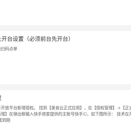
止开台设置（必须前台先开台）
能扫码点单
权
开放平台新增授权。 找到【美食云正式应用】，在【授权管理】->【正
增】在弹出框输入快手商家提供的主账号快手ID，如下图所示： 技术在
找到刚