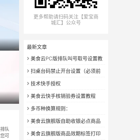
更多帮助请扫码关注【爱宝商
城汇】公众号
最新文章
美食云PC版排队叫号取号设置教
程（新版）
扫桌台码禁止开台设置（必须前
台先开台）
技术快手授权
美食云快手核销验券设置教程
多币种换算规则：
美食云旗舰版自助收银必点商品
增排队
设置教程
美食云旗舰版商品效期标签打印
“您可