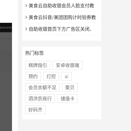
设置教程
美食云自助收银会员人脸支付教
程
美食云抖音/美团团购计时验券教
程
自助收银首页下方广告区关闭、
更换图片教程
热门标签
棋牌指引
安卓收银端
预约
灯控
ai
会员余额不足
聚贝
泗洪农商行
储值卡
好码齐