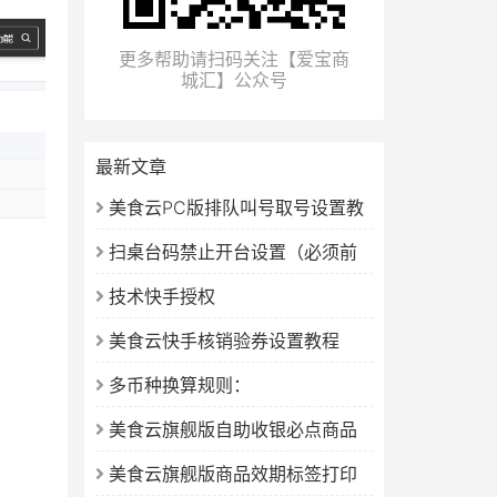
更多帮助请扫码关注【爱宝商
城汇】公众号
最新文章
美食云PC版排队叫号取号设置教
程（新版）
扫桌台码禁止开台设置（必须前
台先开台）
技术快手授权
美食云快手核销验券设置教程
多币种换算规则：
美食云旗舰版自助收银必点商品
设置教程
美食云旗舰版商品效期标签打印